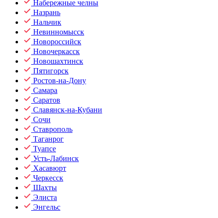
Набережные челны
Назрань
Нальчик
Невинномысск
Новороссийск
Новочеркасск
Новошахтинск
Пятигорск
Ростов-на-Дону
Самара
Саратов
Славянск-на-Кубани
Сочи
Ставрополь
Таганрог
Туапсе
Усть-Лабинск
Хасавюрт
Черкесск
Шахты
Элиста
Энгельс