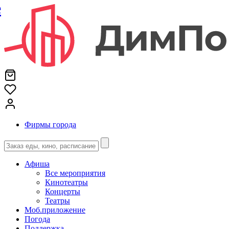
е
Фирмы города
Афиша
Все мероприятия
Кинотеатры
Концерты
Театры
Моб.приложение
Погода
Поддержка