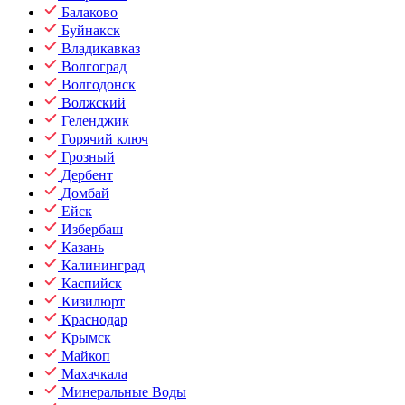
Балаково
Буйнакск
Владикавказ
Волгоград
Волгодонск
Волжский
Геленджик
Горячий ключ
Грозный
Дербент
Домбай
Ейск
Избербаш
Казань
Калининград
Каспийск
Кизилюрт
Краснодар
Крымск
Майкоп
Махачкала
Минеральные Воды