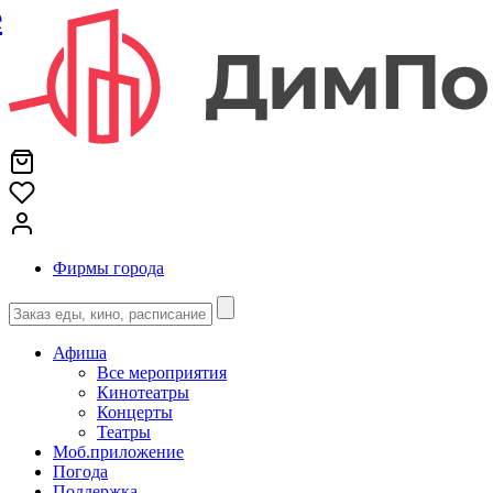
е
Фирмы города
Афиша
Все мероприятия
Кинотеатры
Концерты
Театры
Моб.приложение
Погода
Поддержка