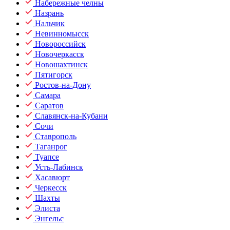
Набережные челны
Назрань
Нальчик
Невинномысск
Новороссийск
Новочеркасск
Новошахтинск
Пятигорск
Ростов-на-Дону
Самара
Саратов
Славянск-на-Кубани
Сочи
Ставрополь
Таганрог
Туапсе
Усть-Лабинск
Хасавюрт
Черкесск
Шахты
Элиста
Энгельс