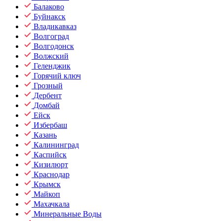
Балаково
Буйнакск
Владикавказ
Волгоград
Волгодонск
Волжский
Геленджик
Горячий ключ
Грозный
Дербент
Домбай
Ейск
Избербаш
Казань
Калининград
Каспийск
Кизилюрт
Краснодар
Крымск
Майкоп
Махачкала
Минеральные Воды