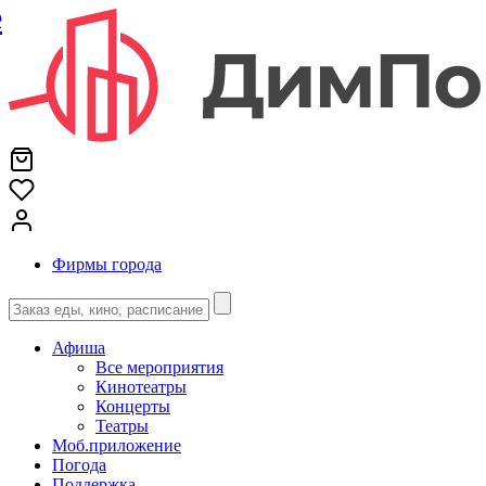
е
Фирмы города
Афиша
Все мероприятия
Кинотеатры
Концерты
Театры
Моб.приложение
Погода
Поддержка