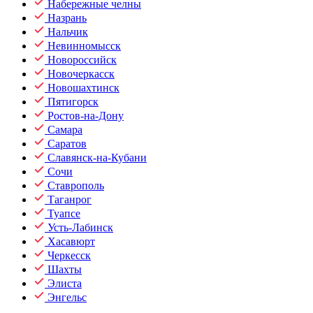
Набережные челны
Назрань
Нальчик
Невинномысск
Новороссийск
Новочеркасск
Новошахтинск
Пятигорск
Ростов-на-Дону
Самара
Саратов
Славянск-на-Кубани
Сочи
Ставрополь
Таганрог
Туапсе
Усть-Лабинск
Хасавюрт
Черкесск
Шахты
Элиста
Энгельс