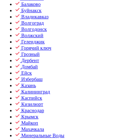
Балаково
Буйнакск
Владикавказ
Волгоград
Волгодонск
Волжский
Геленджик
Горячий ключ
Грозный
Дербент
Домбай
Ейск
Избербаш
Казань
Калининград
Каспийск
Кизилюрт
Краснодар
Крымск
Майкоп
Махачкала
Минеральные Воды