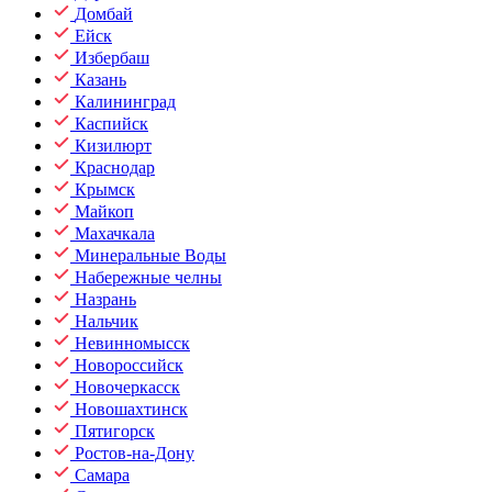
Домбай
Ейск
Избербаш
Казань
Калининград
Каспийск
Кизилюрт
Краснодар
Крымск
Майкоп
Махачкала
Минеральные Воды
Набережные челны
Назрань
Нальчик
Невинномысск
Новороссийск
Новочеркасск
Новошахтинск
Пятигорск
Ростов-на-Дону
Самара