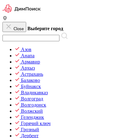
Выберите город
Close
Азов
Анапа
Армавир
Архыз
Астрахань
Балаково
Буйнакск
Владикавказ
Волгоград
Волгодонск
Волжский
Геленджик
Горячий ключ
Грозный
Дербент