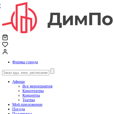
е
Фирмы города
Афиша
Все мероприятия
Кинотеатры
Концерты
Театры
Моб.приложение
Погода
Поддержка