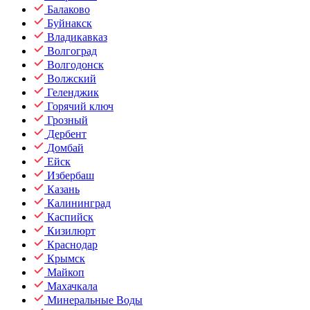
Балаково
Буйнакск
Владикавказ
Волгоград
Волгодонск
Волжский
Геленджик
Горячий ключ
Грозный
Дербент
Домбай
Ейск
Избербаш
Казань
Калининград
Каспийск
Кизилюрт
Краснодар
Крымск
Майкоп
Махачкала
Минеральные Воды