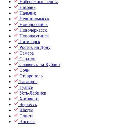
Набережные челны
Назрань
Нальчик
Невинномысск
Новороссийск
Новочеркасск
Новошахтинск
Пятигорск
Ростов-на-Дону
Самара
Саратов
Славянск-на-Кубани
Сочи
Ставрополь
Таганрог
Туапсе
Усть-Лабинск
Хасавюрт
Черкесск
Шахты
Элиста
Энгельс