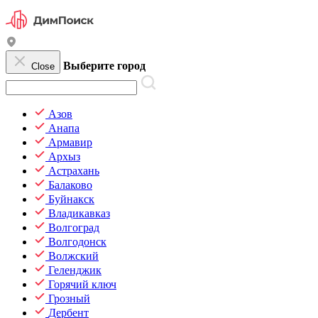
Выберите город
Close
Азов
Анапа
Армавир
Архыз
Астрахань
Балаково
Буйнакск
Владикавказ
Волгоград
Волгодонск
Волжский
Геленджик
Горячий ключ
Грозный
Дербент