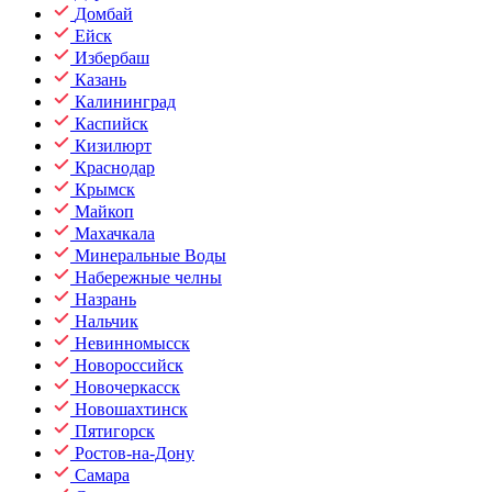
Домбай
Ейск
Избербаш
Казань
Калининград
Каспийск
Кизилюрт
Краснодар
Крымск
Майкоп
Махачкала
Минеральные Воды
Набережные челны
Назрань
Нальчик
Невинномысск
Новороссийск
Новочеркасск
Новошахтинск
Пятигорск
Ростов-на-Дону
Самара