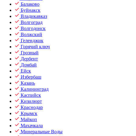
Балаково
Буйнакск
Владикавказ
Волгоград
Волгодонск
Волжский
Геленджик
Горячий ключ
Грозный
Дербент
Домбай
Ейск
Избербаш
Казань
Калининград
Каспийск
Кизилюрт
Краснодар
Крымск
Майкоп
Махачкала
Минеральные Воды