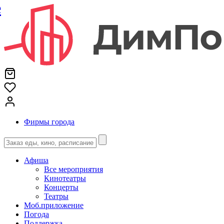
е
Фирмы города
Афиша
Все мероприятия
Кинотеатры
Концерты
Театры
Моб.приложение
Погода
Поддержка