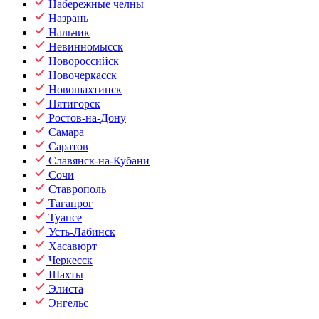
Набережные челны
Назрань
Нальчик
Невинномысск
Новороссийск
Новочеркасск
Новошахтинск
Пятигорск
Ростов-на-Дону
Самара
Саратов
Славянск-на-Кубани
Сочи
Ставрополь
Таганрог
Туапсе
Усть-Лабинск
Хасавюрт
Черкесск
Шахты
Элиста
Энгельс