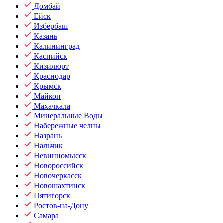
Домбай
Ейск
Избербаш
Казань
Калининград
Каспийск
Кизилюрт
Краснодар
Крымск
Майкоп
Махачкала
Минеральные Воды
Набережные челны
Назрань
Нальчик
Невинномысск
Новороссийск
Новочеркасск
Новошахтинск
Пятигорск
Ростов-на-Дону
Самара