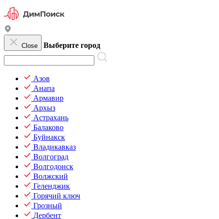
Выберите город
Close
Азов
Анапа
Армавир
Архыз
Астрахань
Балаково
Буйнакск
Владикавказ
Волгоград
Волгодонск
Волжский
Геленджик
Горячий ключ
Грозный
Дербент