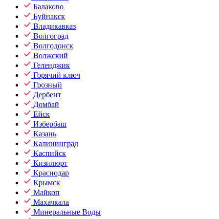
Балаково
Буйнакск
Владикавказ
Волгоград
Волгодонск
Волжский
Геленджик
Горячий ключ
Грозный
Дербент
Домбай
Ейск
Избербаш
Казань
Калининград
Каспийск
Кизилюрт
Краснодар
Крымск
Майкоп
Махачкала
Минеральные Воды