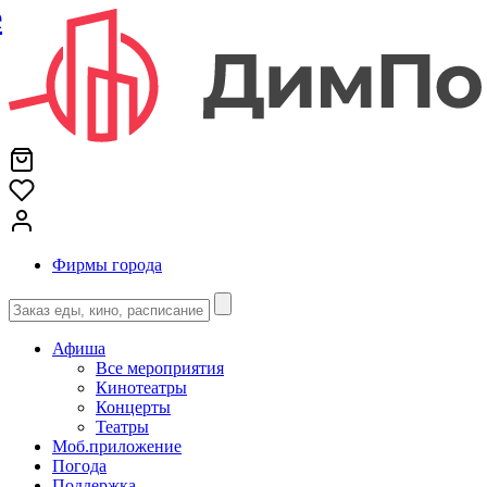
е
Фирмы города
Афиша
Все мероприятия
Кинотеатры
Концерты
Театры
Моб.приложение
Погода
Поддержка