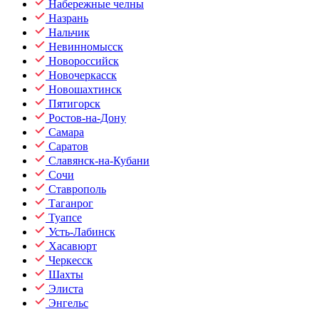
Набережные челны
Назрань
Нальчик
Невинномысск
Новороссийск
Новочеркасск
Новошахтинск
Пятигорск
Ростов-на-Дону
Самара
Саратов
Славянск-на-Кубани
Сочи
Ставрополь
Таганрог
Туапсе
Усть-Лабинск
Хасавюрт
Черкесск
Шахты
Элиста
Энгельс