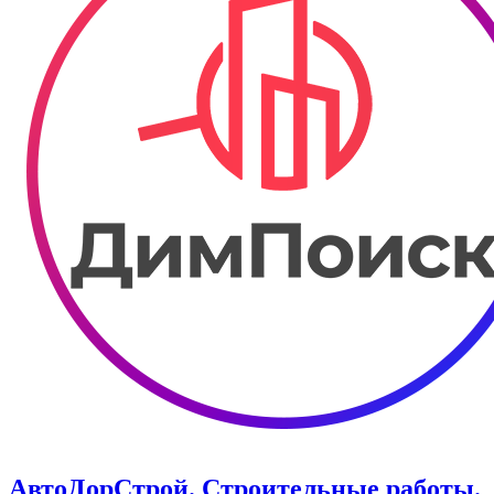
АвтоДорСтрой. Строительные работы.