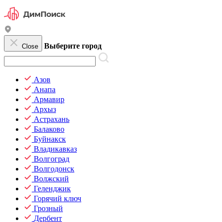
Выберите город
Close
Азов
Анапа
Армавир
Архыз
Астрахань
Балаково
Буйнакск
Владикавказ
Волгоград
Волгодонск
Волжский
Геленджик
Горячий ключ
Грозный
Дербент