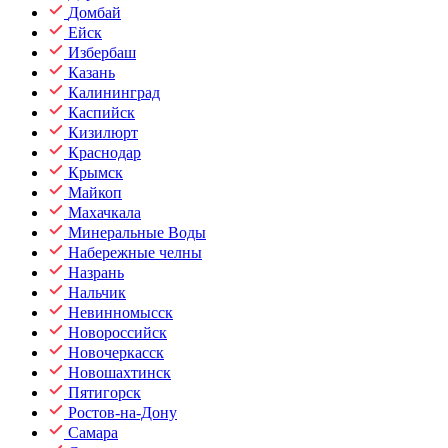
Домбай
Ейск
Избербаш
Казань
Калининград
Каспийск
Кизилюрт
Краснодар
Крымск
Майкоп
Махачкала
Минеральные Воды
Набережные челны
Назрань
Нальчик
Невинномысск
Новороссийск
Новочеркасск
Новошахтинск
Пятигорск
Ростов-на-Дону
Самара