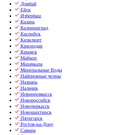
Домбай
Ейск
Избербаш
Казань
Калининград
Каспийск
Кизилюрт
Краснодар
Крымск
Майкоп
Махачкала
Минеральные Воды
Набережные челны
Назрань
Нальчик
Невинномысск
Новороссийск
Новочеркасск
Новошахтинск
Пятигорск
Ростов-на-Дону
Самара