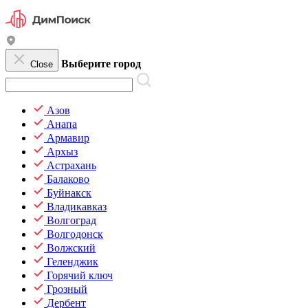
Выберите город
Close
Азов
Анапа
Армавир
Архыз
Астрахань
Балаково
Буйнакск
Владикавказ
Волгоград
Волгодонск
Волжский
Геленджик
Горячий ключ
Грозный
Дербент