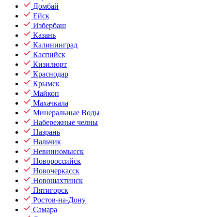
Домбай
Ейск
Избербаш
Казань
Калининград
Каспийск
Кизилюрт
Краснодар
Крымск
Майкоп
Махачкала
Минеральные Воды
Набережные челны
Назрань
Нальчик
Невинномысск
Новороссийск
Новочеркасск
Новошахтинск
Пятигорск
Ростов-на-Дону
Самара