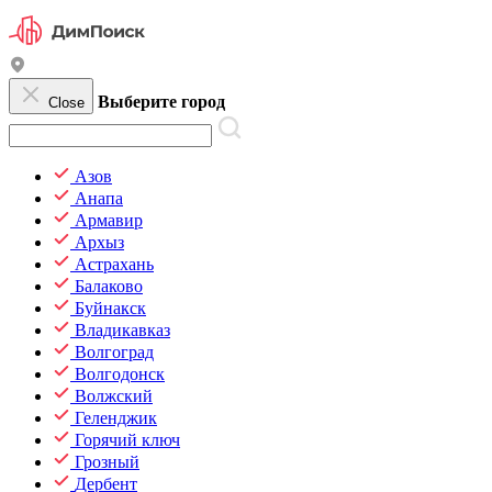
Выберите город
Close
Азов
Анапа
Армавир
Архыз
Астрахань
Балаково
Буйнакск
Владикавказ
Волгоград
Волгодонск
Волжский
Геленджик
Горячий ключ
Грозный
Дербент