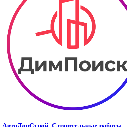
АвтоДорСтрой. Строительные работы.