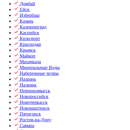
Домбай
Ейск
Избербаш
Казань
Калининград
Каспийск
Кизилюрт
Краснодар
Крымск
Майкоп
Махачкала
Минеральные Воды
Набережные челны
Назрань
Нальчик
Невинномысск
Новороссийск
Новочеркасск
Новошахтинск
Пятигорск
Ростов-на-Дону
Самара