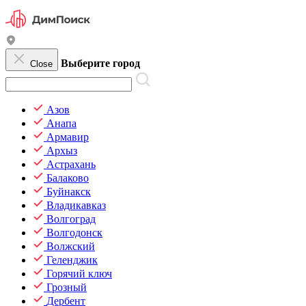
Выберите город
Close
Азов
Анапа
Армавир
Архыз
Астрахань
Балаково
Буйнакск
Владикавказ
Волгоград
Волгодонск
Волжский
Геленджик
Горячий ключ
Грозный
Дербент