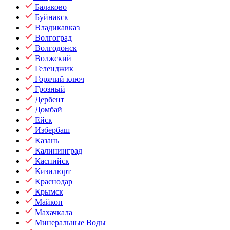
Балаково
Буйнакск
Владикавказ
Волгоград
Волгодонск
Волжский
Геленджик
Горячий ключ
Грозный
Дербент
Домбай
Ейск
Избербаш
Казань
Калининград
Каспийск
Кизилюрт
Краснодар
Крымск
Майкоп
Махачкала
Минеральные Воды