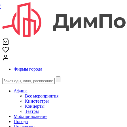
е
Фирмы города
Афиша
Все мероприятия
Кинотеатры
Концерты
Театры
Моб.приложение
Погода
Поддержка