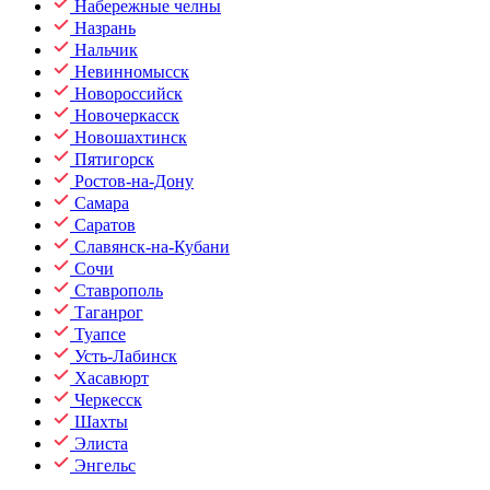
Набережные челны
Назрань
Нальчик
Невинномысск
Новороссийск
Новочеркасск
Новошахтинск
Пятигорск
Ростов-на-Дону
Самара
Саратов
Славянск-на-Кубани
Сочи
Ставрополь
Таганрог
Туапсе
Усть-Лабинск
Хасавюрт
Черкесск
Шахты
Элиста
Энгельс