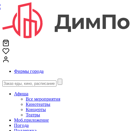
е
Фирмы города
Афиша
Все мероприятия
Кинотеатры
Концерты
Театры
Моб.приложение
Погода
Поддержка