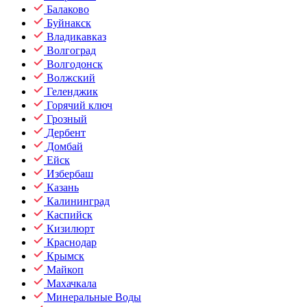
Балаково
Буйнакск
Владикавказ
Волгоград
Волгодонск
Волжский
Геленджик
Горячий ключ
Грозный
Дербент
Домбай
Ейск
Избербаш
Казань
Калининград
Каспийск
Кизилюрт
Краснодар
Крымск
Майкоп
Махачкала
Минеральные Воды