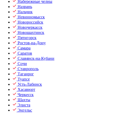
Набережные челны
Назрань
Нальчик
Невинномысск
Новороссийск
Новочеркасск
Новошахтинск
Пятигорск
Ростов-на-Дону
Самара
Саратов
Славянск-на-Кубани
Сочи
Ставрополь
Таганрог
Туапсе
Усть-Лабинск
Хасавюрт
Черкесск
Шахты
Элиста
Энгельс