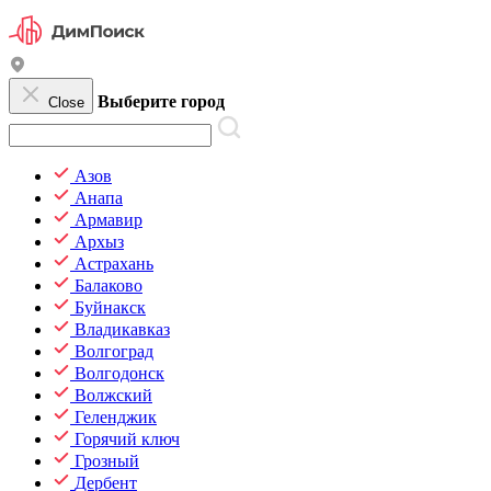
Выберите город
Close
Азов
Анапа
Армавир
Архыз
Астрахань
Балаково
Буйнакск
Владикавказ
Волгоград
Волгодонск
Волжский
Геленджик
Горячий ключ
Грозный
Дербент