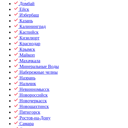
Домбай
Ейск
Избербаш
Казань
Калининград
Каспийск
Кизилюрт
Краснодар
Крымск
Майкоп
Махачкала
Минеральные Воды
Набережные челны
Назрань
Нальчик
Невинномысск
Новороссийск
Новочеркасск
Новошахтинск
Пятигорск
Ростов-на-Дону
Самара