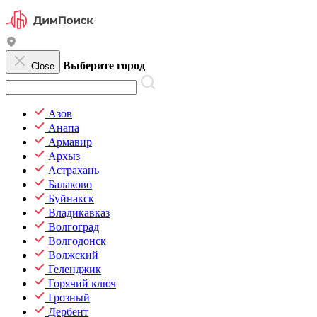
Выберите город
Close
Азов
Анапа
Армавир
Архыз
Астрахань
Балаково
Буйнакск
Владикавказ
Волгоград
Волгодонск
Волжский
Геленджик
Горячий ключ
Грозный
Дербент