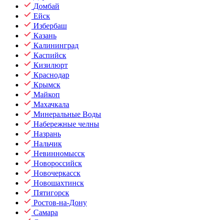
Домбай
Ейск
Избербаш
Казань
Калининград
Каспийск
Кизилюрт
Краснодар
Крымск
Майкоп
Махачкала
Минеральные Воды
Набережные челны
Назрань
Нальчик
Невинномысск
Новороссийск
Новочеркасск
Новошахтинск
Пятигорск
Ростов-на-Дону
Самара