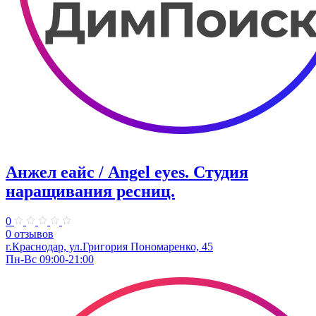
Анжел еайс / Аngel eyes. ​Студия
наращивания ресниц.
0
0 отзывов
г.Краснодар, ​ул.Григория Пономаренко, 45
Пн-Вс 09:00-21:00