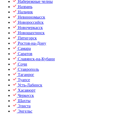
Набережные челны
Назрань
Нальчик
Невинномысск
Новороссийск
Новочеркасск
Новошахтинск
Пятигорск
Ростов-на-Дону
Самара
Саратов
Славянск-на-Кубани
Сочи
Ставрополь
Таганрог
Туапсе
Усть-Лабинск
Хасавюрт
Черкесск
Шахты
Элиста
Энгельс