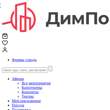
е
Фирмы города
Афиша
Все мероприятия
Кинотеатры
Концерты
Театры
Моб.приложение
Погода
Поддержка