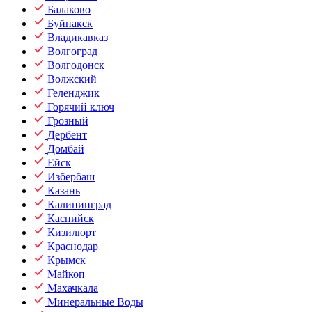
Балаково
Буйнакск
Владикавказ
Волгоград
Волгодонск
Волжский
Геленджик
Горячий ключ
Грозный
Дербент
Домбай
Ейск
Избербаш
Казань
Калининград
Каспийск
Кизилюрт
Краснодар
Крымск
Майкоп
Махачкала
Минеральные Воды