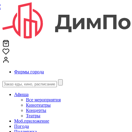
е
Фирмы города
Афиша
Все мероприятия
Кинотеатры
Концерты
Театры
Моб.приложение
Погода
Поддержка