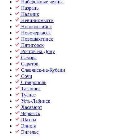
Набережные челны
Назрань
Нальчик
Невинномысск
Новороссийск
Новочеркасск
Новошахтинск
Пятигорск
Ростов-на-Дону
Самара
Саратов
Славянск-на-Кубани
Сочи
Ставрополь
Таганрог
Туапсе
Усть-Лабинск
Хасавюрт
Черкесск
Шахты
Элиста
Энгельс