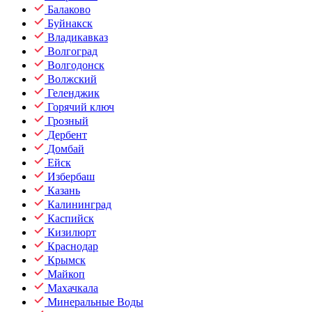
Балаково
Буйнакск
Владикавказ
Волгоград
Волгодонск
Волжский
Геленджик
Горячий ключ
Грозный
Дербент
Домбай
Ейск
Избербаш
Казань
Калининград
Каспийск
Кизилюрт
Краснодар
Крымск
Майкоп
Махачкала
Минеральные Воды