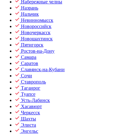
Набережные челны
Назрань
Нальчик
Невинномысск
Новороссийск
Новочеркасск
Новошахтинск
Пятигорск
Ростов-на-Дону
Самара
Саратов
Славянск-на-Кубани
Сочи
Ставрополь
Таганрог
Туапсе
Усть-Лабинск
Хасавюрт
Черкесск
Шахты
Элиста
Энгельс