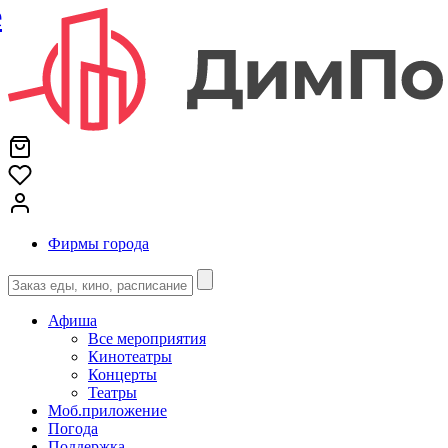
е
Фирмы города
Афиша
Все мероприятия
Кинотеатры
Концерты
Театры
Моб.приложение
Погода
Поддержка