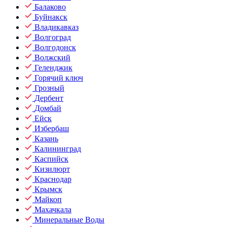
Балаково
Буйнакск
Владикавказ
Волгоград
Волгодонск
Волжский
Геленджик
Горячий ключ
Грозный
Дербент
Домбай
Ейск
Избербаш
Казань
Калининград
Каспийск
Кизилюрт
Краснодар
Крымск
Майкоп
Махачкала
Минеральные Воды