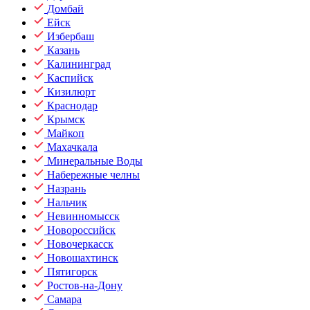
Домбай
Ейск
Избербаш
Казань
Калининград
Каспийск
Кизилюрт
Краснодар
Крымск
Майкоп
Махачкала
Минеральные Воды
Набережные челны
Назрань
Нальчик
Невинномысск
Новороссийск
Новочеркасск
Новошахтинск
Пятигорск
Ростов-на-Дону
Самара