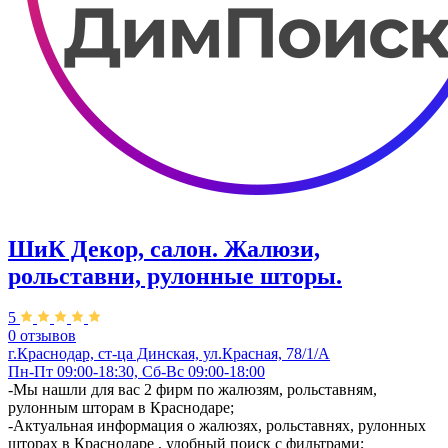
ШиК Декор, салон. Жалюзи,
рольставни, рулонные шторы.
5
0 отзывов
г.Краснодар, ст-ца Динская, ул.Красная, 78/1/А
Пн-Пт 09:00-18:30, Сб-Вс 09:00-18:00
-Мы нашли для вас 2 фирм по жалюзям, рольставням,
рулонным шторам в Краснодаре;
-Актуальная информация о жалюзях, рольставнях, рулонных
шторах в Краснодаре , удобный поиск с фильтрами;