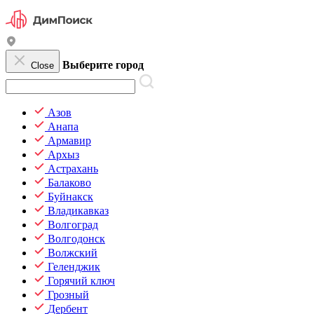
Выберите город
Close
Азов
Анапа
Армавир
Архыз
Астрахань
Балаково
Буйнакск
Владикавказ
Волгоград
Волгодонск
Волжский
Геленджик
Горячий ключ
Грозный
Дербент