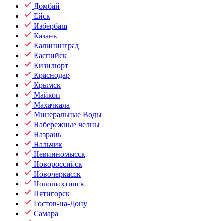
Домбай
Ейск
Избербаш
Казань
Калининград
Каспийск
Кизилюрт
Краснодар
Крымск
Майкоп
Махачкала
Минеральные Воды
Набережные челны
Назрань
Нальчик
Невинномысск
Новороссийск
Новочеркасск
Новошахтинск
Пятигорск
Ростов-на-Дону
Самара