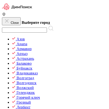
Выберите город
Close
Азов
Анапа
Армавир
Архыз
Астрахань
Балаково
Буйнакск
Владикавказ
Волгоград
Волгодонск
Волжский
Геленджик
Горячий ключ
Грозный
Дербент