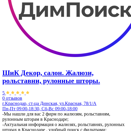
ШиК Декор, салон. Жалюзи,
рольставни, рулонные шторы.
5
0 отзывов
г.Краснодар, ст-ца Динская, ул.Красная, 78/1/А
Пн-Пт 09:00-18:30, Сб-Вс 09:00-18:00
-Мы нашли для вас 2 фирм по жалюзям, рольставням,
рулонным шторам в Краснодаре;
-Актуальная информация о жалюзях, рольставнях, рулонных
шторах в Краснодаре , удобный поиск с фильтрами;