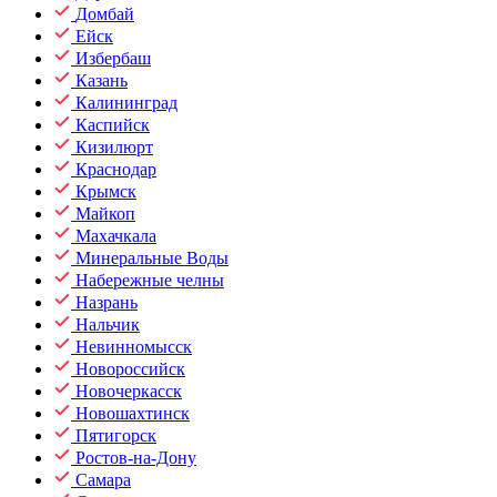
Домбай
Ейск
Избербаш
Казань
Калининград
Каспийск
Кизилюрт
Краснодар
Крымск
Майкоп
Махачкала
Минеральные Воды
Набережные челны
Назрань
Нальчик
Невинномысск
Новороссийск
Новочеркасск
Новошахтинск
Пятигорск
Ростов-на-Дону
Самара