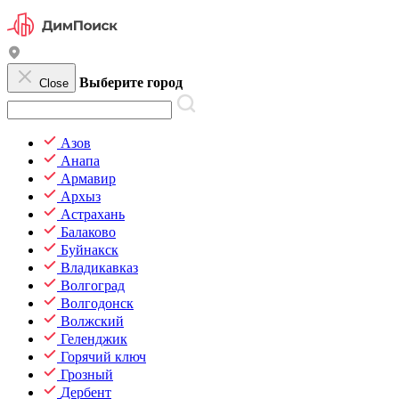
Выберите город
Close
Азов
Анапа
Армавир
Архыз
Астрахань
Балаково
Буйнакск
Владикавказ
Волгоград
Волгодонск
Волжский
Геленджик
Горячий ключ
Грозный
Дербент