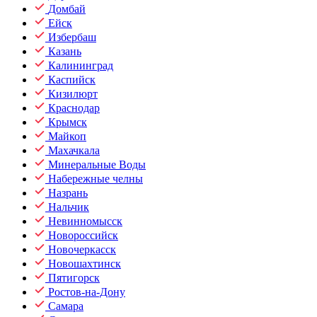
Домбай
Ейск
Избербаш
Казань
Калининград
Каспийск
Кизилюрт
Краснодар
Крымск
Майкоп
Махачкала
Минеральные Воды
Набережные челны
Назрань
Нальчик
Невинномысск
Новороссийск
Новочеркасск
Новошахтинск
Пятигорск
Ростов-на-Дону
Самара