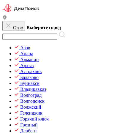
Выберите город
Close
Азов
Анапа
Армавир
Архыз
Астрахань
Балаково
Буйнакск
Владикавказ
Волгоград
Волгодонск
Волжский
Геленджик
Горячий ключ
Грозный
Дербент