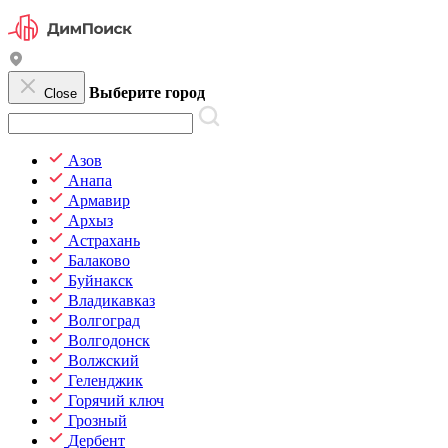
Выберите город
Close
Азов
Анапа
Армавир
Архыз
Астрахань
Балаково
Буйнакск
Владикавказ
Волгоград
Волгодонск
Волжский
Геленджик
Горячий ключ
Грозный
Дербент