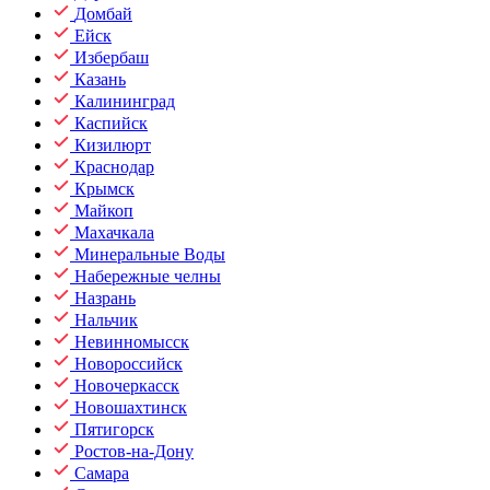
Домбай
Ейск
Избербаш
Казань
Калининград
Каспийск
Кизилюрт
Краснодар
Крымск
Майкоп
Махачкала
Минеральные Воды
Набережные челны
Назрань
Нальчик
Невинномысск
Новороссийск
Новочеркасск
Новошахтинск
Пятигорск
Ростов-на-Дону
Самара