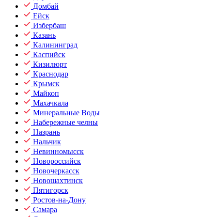
Домбай
Ейск
Избербаш
Казань
Калининград
Каспийск
Кизилюрт
Краснодар
Крымск
Майкоп
Махачкала
Минеральные Воды
Набережные челны
Назрань
Нальчик
Невинномысск
Новороссийск
Новочеркасск
Новошахтинск
Пятигорск
Ростов-на-Дону
Самара