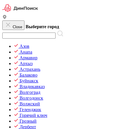
Выберите город
Close
Азов
Анапа
Армавир
Архыз
Астрахань
Балаково
Буйнакск
Владикавказ
Волгоград
Волгодонск
Волжский
Геленджик
Горячий ключ
Грозный
Дербент