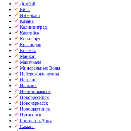
Домбай
Ейск
Избербаш
Казань
Калининград
Каспийск
Кизилюрт
Краснодар
Крымск
Майкоп
Махачкала
Минеральные Воды
Набережные челны
Назрань
Нальчик
Невинномысск
Новороссийск
Новочеркасск
Новошахтинск
Пятигорск
Ростов-на-Дону
Самара