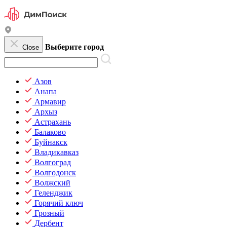
Выберите город
Close
Азов
Анапа
Армавир
Архыз
Астрахань
Балаково
Буйнакск
Владикавказ
Волгоград
Волгодонск
Волжский
Геленджик
Горячий ключ
Грозный
Дербент