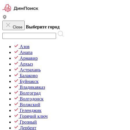
Выберите город
Close
Азов
Анапа
Армавир
Архыз
Астрахань
Балаково
Буйнакск
Владикавказ
Волгоград
Волгодонск
Волжский
Геленджик
Горячий ключ
Грозный
Дербент