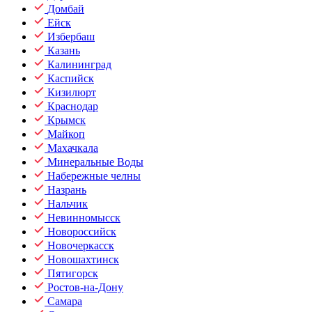
Домбай
Ейск
Избербаш
Казань
Калининград
Каспийск
Кизилюрт
Краснодар
Крымск
Майкоп
Махачкала
Минеральные Воды
Набережные челны
Назрань
Нальчик
Невинномысск
Новороссийск
Новочеркасск
Новошахтинск
Пятигорск
Ростов-на-Дону
Самара