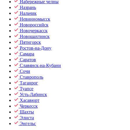
Набережные челны
Назрань
Нальчик
Невинномысск
Новороссийск
Новочеркасск
Новошахтинск
Пятигорск
Ростов-на-Дону
Самара
Саратов
Славянск-на-Кубани
Сочи
Ставрополь
Таганрог
Туапсе
Усть-Лабинск
Хасавюрт
Черкесск
Шахты
Элиста
Энгельс