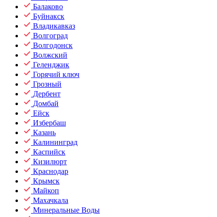
Балаково
Буйнакск
Владикавказ
Волгоград
Волгодонск
Волжский
Геленджик
Горячий ключ
Грозный
Дербент
Домбай
Ейск
Избербаш
Казань
Калининград
Каспийск
Кизилюрт
Краснодар
Крымск
Майкоп
Махачкала
Минеральные Воды