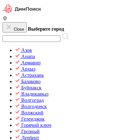
Выберите город
Close
Азов
Анапа
Армавир
Архыз
Астрахань
Балаково
Буйнакск
Владикавказ
Волгоград
Волгодонск
Волжский
Геленджик
Горячий ключ
Грозный
Дербент