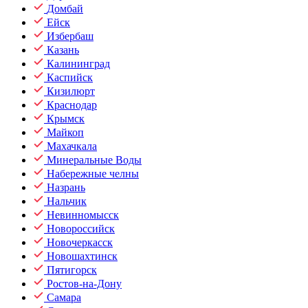
Домбай
Ейск
Избербаш
Казань
Калининград
Каспийск
Кизилюрт
Краснодар
Крымск
Майкоп
Махачкала
Минеральные Воды
Набережные челны
Назрань
Нальчик
Невинномысск
Новороссийск
Новочеркасск
Новошахтинск
Пятигорск
Ростов-на-Дону
Самара