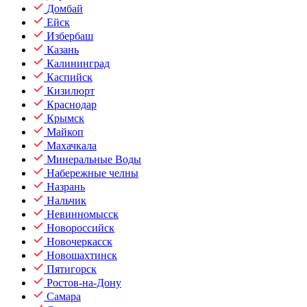
Домбай
Ейск
Избербаш
Казань
Калининград
Каспийск
Кизилюрт
Краснодар
Крымск
Майкоп
Махачкала
Минеральные Воды
Набережные челны
Назрань
Нальчик
Невинномысск
Новороссийск
Новочеркасск
Новошахтинск
Пятигорск
Ростов-на-Дону
Самара