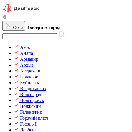
Выберите город
Close
Азов
Анапа
Армавир
Архыз
Астрахань
Балаково
Буйнакск
Владикавказ
Волгоград
Волгодонск
Волжский
Геленджик
Горячий ключ
Грозный
Дербент