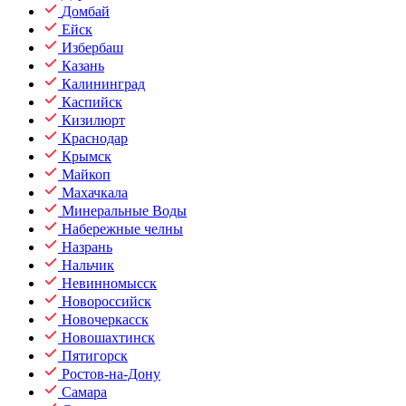
Домбай
Ейск
Избербаш
Казань
Калининград
Каспийск
Кизилюрт
Краснодар
Крымск
Майкоп
Махачкала
Минеральные Воды
Набережные челны
Назрань
Нальчик
Невинномысск
Новороссийск
Новочеркасск
Новошахтинск
Пятигорск
Ростов-на-Дону
Самара