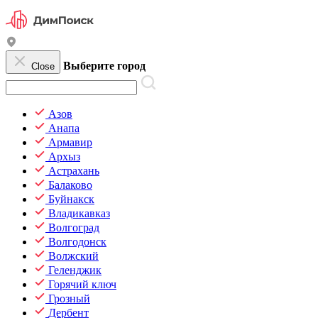
Выберите город
Close
Азов
Анапа
Армавир
Архыз
Астрахань
Балаково
Буйнакск
Владикавказ
Волгоград
Волгодонск
Волжский
Геленджик
Горячий ключ
Грозный
Дербент