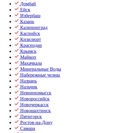
Домбай
Ейск
Избербаш
Казань
Калининград
Каспийск
Кизилюрт
Краснодар
Крымск
Майкоп
Махачкала
Минеральные Воды
Набережные челны
Назрань
Нальчик
Невинномысск
Новороссийск
Новочеркасск
Новошахтинск
Пятигорск
Ростов-на-Дону
Самара