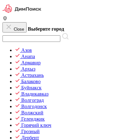
Выберите город
Close
Азов
Анапа
Армавир
Архыз
Астрахань
Балаково
Буйнакск
Владикавказ
Волгоград
Волгодонск
Волжский
Геленджик
Горячий ключ
Грозный
Дербент