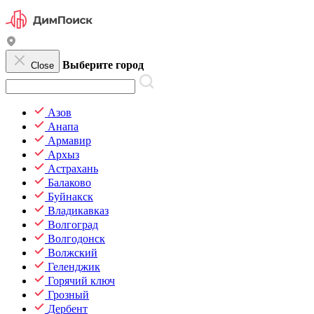
Выберите город
Close
Азов
Анапа
Армавир
Архыз
Астрахань
Балаково
Буйнакск
Владикавказ
Волгоград
Волгодонск
Волжский
Геленджик
Горячий ключ
Грозный
Дербент