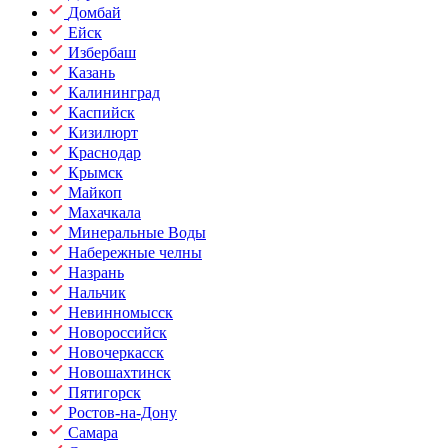
Домбай
Ейск
Избербаш
Казань
Калининград
Каспийск
Кизилюрт
Краснодар
Крымск
Майкоп
Махачкала
Минеральные Воды
Набережные челны
Назрань
Нальчик
Невинномысск
Новороссийск
Новочеркасск
Новошахтинск
Пятигорск
Ростов-на-Дону
Самара