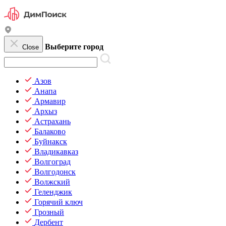
Выберите город
Close
Азов
Анапа
Армавир
Архыз
Астрахань
Балаково
Буйнакск
Владикавказ
Волгоград
Волгодонск
Волжский
Геленджик
Горячий ключ
Грозный
Дербент