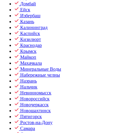
Домбай
Ейск
Избербаш
Казань
Калининград
Каспийск
Кизилюрт
Краснодар
Крымск
Майкоп
Махачкала
Минеральные Воды
Набережные челны
Назрань
Нальчик
Невинномысск
Новороссийск
Новочеркасск
Новошахтинск
Пятигорск
Ростов-на-Дону
Самара