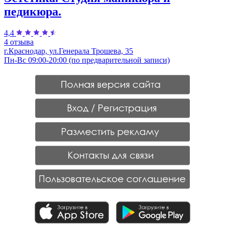
педикюра.
4,4
4 отзыва
г.Краснодар, ул.Генерала Трошева, 35
Пн-Вс 09:00-20:00 (по предварительной записи)