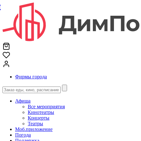
е
Фирмы города
Афиша
Все мероприятия
Кинотеатры
Концерты
Театры
Моб.приложение
Погода
Поддержка