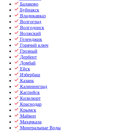
Балаково
Буйнакск
Владикавказ
Волгоград
Волгодонск
Волжский
Геленджик
Горячий ключ
Грозный
Дербент
Домбай
Ейск
Избербаш
Казань
Калининград
Каспийск
Кизилюрт
Краснодар
Крымск
Майкоп
Махачкала
Минеральные Воды