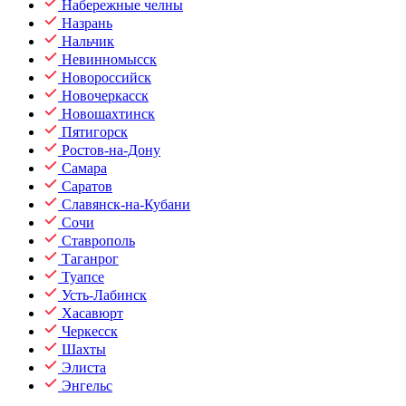
Набережные челны
Назрань
Нальчик
Невинномысск
Новороссийск
Новочеркасск
Новошахтинск
Пятигорск
Ростов-на-Дону
Самара
Саратов
Славянск-на-Кубани
Сочи
Ставрополь
Таганрог
Туапсе
Усть-Лабинск
Хасавюрт
Черкесск
Шахты
Элиста
Энгельс