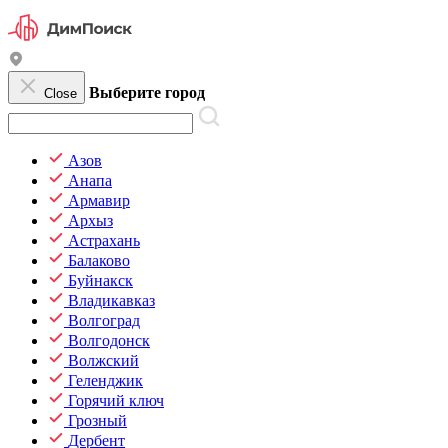
Выберите город
Close
Азов
Анапа
Армавир
Архыз
Астрахань
Балаково
Буйнакск
Владикавказ
Волгоград
Волгодонск
Волжский
Геленджик
Горячий ключ
Грозный
Дербент