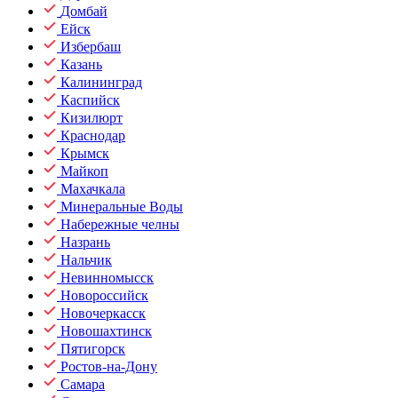
Домбай
Ейск
Избербаш
Казань
Калининград
Каспийск
Кизилюрт
Краснодар
Крымск
Майкоп
Махачкала
Минеральные Воды
Набережные челны
Назрань
Нальчик
Невинномысск
Новороссийск
Новочеркасск
Новошахтинск
Пятигорск
Ростов-на-Дону
Самара