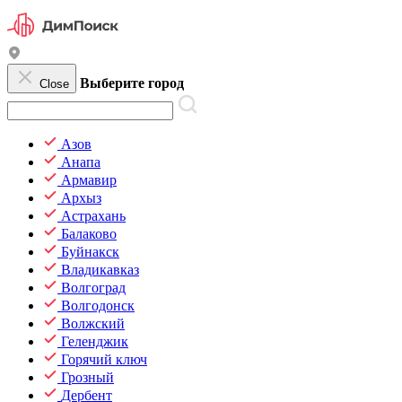
Выберите город
Close
Азов
Анапа
Армавир
Архыз
Астрахань
Балаково
Буйнакск
Владикавказ
Волгоград
Волгодонск
Волжский
Геленджик
Горячий ключ
Грозный
Дербент