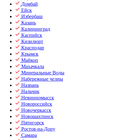
Домбай
Ейск
Избербаш
Казань
Калининград
Каспийск
Кизилюрт
Краснодар
Крымск
Майкоп
Махачкала
Минеральные Воды
Набережные челны
Назрань
Нальчик
Невинномысск
Новороссийск
Новочеркасск
Новошахтинск
Пятигорск
Ростов-на-Дону
Самара