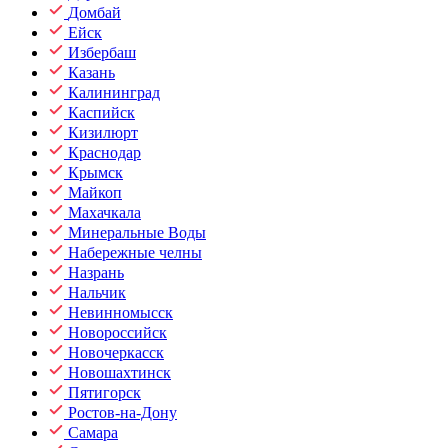
Домбай
Ейск
Избербаш
Казань
Калининград
Каспийск
Кизилюрт
Краснодар
Крымск
Майкоп
Махачкала
Минеральные Воды
Набережные челны
Назрань
Нальчик
Невинномысск
Новороссийск
Новочеркасск
Новошахтинск
Пятигорск
Ростов-на-Дону
Самара