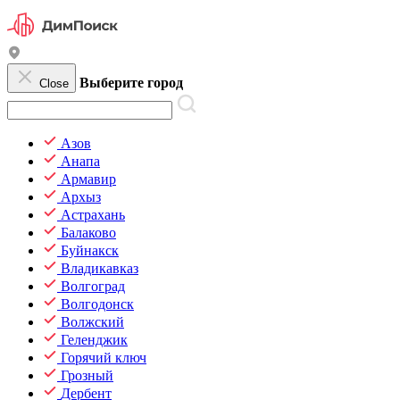
Выберите город
Close
Азов
Анапа
Армавир
Архыз
Астрахань
Балаково
Буйнакск
Владикавказ
Волгоград
Волгодонск
Волжский
Геленджик
Горячий ключ
Грозный
Дербент