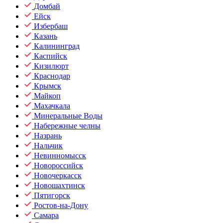
Домбай
Ейск
Избербаш
Казань
Калининград
Каспийск
Кизилюрт
Краснодар
Крымск
Майкоп
Махачкала
Минеральные Воды
Набережные челны
Назрань
Нальчик
Невинномысск
Новороссийск
Новочеркасск
Новошахтинск
Пятигорск
Ростов-на-Дону
Самара