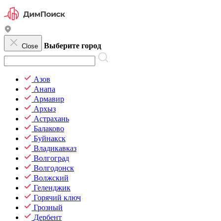
Выберите город
Close
Азов
Анапа
Армавир
Архыз
Астрахань
Балаково
Буйнакск
Владикавказ
Волгоград
Волгодонск
Волжский
Геленджик
Горячий ключ
Грозный
Дербент