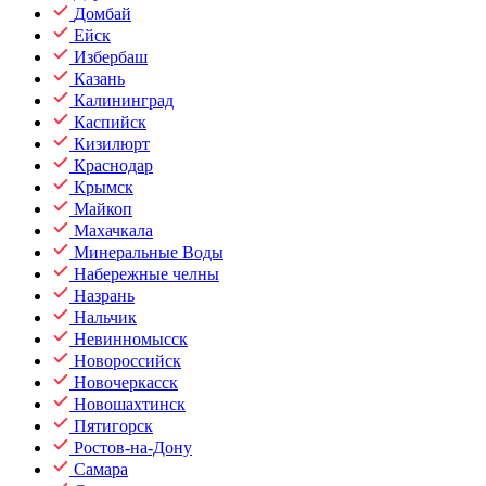
Домбай
Ейск
Избербаш
Казань
Калининград
Каспийск
Кизилюрт
Краснодар
Крымск
Майкоп
Махачкала
Минеральные Воды
Набережные челны
Назрань
Нальчик
Невинномысск
Новороссийск
Новочеркасск
Новошахтинск
Пятигорск
Ростов-на-Дону
Самара