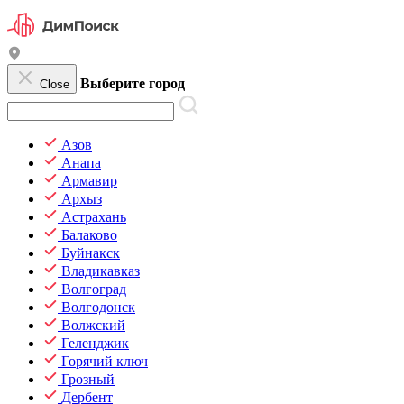
Выберите город
Close
Азов
Анапа
Армавир
Архыз
Астрахань
Балаково
Буйнакск
Владикавказ
Волгоград
Волгодонск
Волжский
Геленджик
Горячий ключ
Грозный
Дербент