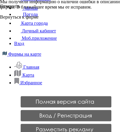
Мы получили информацию о наличии ошибки в описании
Отменить
фирмы. В ближайшее время мы ее исправим.
Афиша
Погода
Вернуться к фирме
Карта города
Личный кабинет
Моб.приложение
Вход
Фирмы на карте
Главная
Карта
Избранное