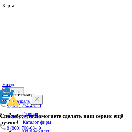
Карта
Назад
Меню
Выберите номер
Махачкала
8 (861) 274-45-20
Главная
Спасибо, что помогаете сделать наш сервис ещё
8 (861) 262-96-08
лучше!
Каталог фирм
8 (800) 700-03-49
Акции/скидки