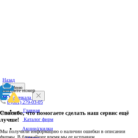
Назад
Меню
Выберите номер
Махачкала
8 (861) 279-03-05
Главная
Спасибо, что помогаете сделать наш сервис ещё
Отменить
лучше!
Каталог фирм
Акции/скидки
Мы получили информацию о наличии ошибки в описании
фирмы. В ближайшее время мы ее исправим.