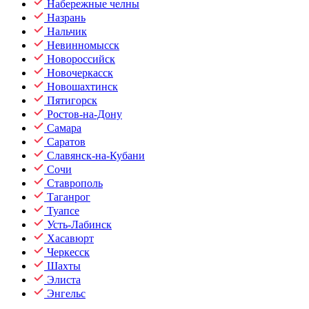
Набережные челны
Назрань
Нальчик
Невинномысск
Новороссийск
Новочеркасск
Новошахтинск
Пятигорск
Ростов-на-Дону
Самара
Саратов
Славянск-на-Кубани
Сочи
Ставрополь
Таганрог
Туапсе
Усть-Лабинск
Хасавюрт
Черкесск
Шахты
Элиста
Энгельс