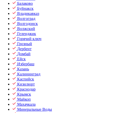
Балаково
Буйнакск
Владикавказ
Волгоград
Волгодонск
Волжский
Геленджик
Горячий ключ
Грозный
Дербент
Домбай
Ейск
Избербаш
Казань
Калининград
Каспийск
Кизилюрт
Краснодар
Крымск
Майкоп
Махачкала
Минеральные Воды