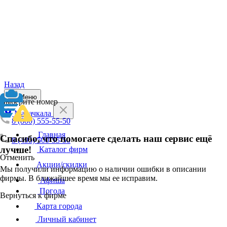
Назад
Меню
Выберите номер
Махачкала
8 (800) 555-55-50
Главная
Спасибо, что помогаете сделать наш сервис ещё
8 (495) 500-55-50
лучше!
Каталог фирм
Отменить
Акции/скидки
Мы получили информацию о наличии ошибки в описании
фирмы. В ближайшее время мы ее исправим.
Афиша
Погода
Вернуться к фирме
Карта города
Личный кабинет