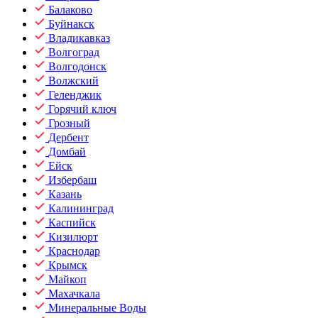
Балаково
Буйнакск
Владикавказ
Волгоград
Волгодонск
Волжский
Геленджик
Горячий ключ
Грозный
Дербент
Домбай
Ейск
Избербаш
Казань
Калининград
Каспийск
Кизилюрт
Краснодар
Крымск
Майкоп
Махачкала
Минеральные Воды