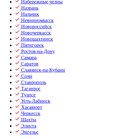
Набережные челны
Назрань
Нальчик
Невинномысск
Новороссийск
Новочеркасск
Новошахтинск
Пятигорск
Ростов-на-Дону
Самара
Саратов
Славянск-на-Кубани
Сочи
Ставрополь
Таганрог
Туапсе
Усть-Лабинск
Хасавюрт
Черкесск
Шахты
Элиста
Энгельс