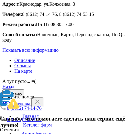
Адрес:
г.Краснодар, ул.Колхозная, 3
Телефон:
8 (8612) 74-14-76, 8 (8612) 74-53-15
Режим работы:
Пн-Пт 08:30-17:00
Способ оплаты:
Наличные, Карта, Перевод с карты, По Qr-
коду
Показать всю информацию
Описание
Отзывы
На карте
А тут пусто... =(
Назад
Меню
Выберите номер
Махачкала
8 (8612) 74-14-76
Главная
Спасибо, что помогаете сделать наш сервис ещё
8 (8612) 74-53-15
лучше!
Каталог фирм
Отменить
Акции/скидки