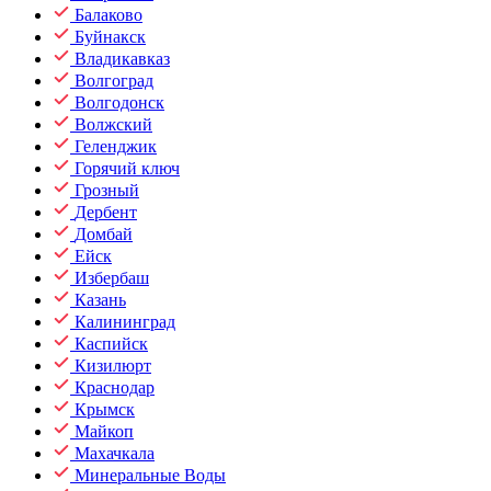
Балаково
Буйнакск
Владикавказ
Волгоград
Волгодонск
Волжский
Геленджик
Горячий ключ
Грозный
Дербент
Домбай
Ейск
Избербаш
Казань
Калининград
Каспийск
Кизилюрт
Краснодар
Крымск
Майкоп
Махачкала
Минеральные Воды