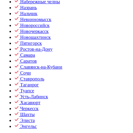
Набережные челны
Назрань
Нальчик
Невинномысск
Новороссийск
Новочеркасск
Новошахтинск
Пятигорск
Ростов-на-Дону
Самара
Саратов
Славянск-на-Кубани
Сочи
Ставрополь
Таганрог
Туапсе
Усть-Лабинск
Хасавюрт
Черкесск
Шахты
Элиста
Энгельс