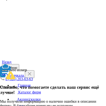
Назад
Меню
Выберите номер
Махачкала
8 (928) 203-63-63
Главная
Спасибо, что помогаете сделать наш сервис ещё
Отменить
лучше!
Каталог фирм
Акции/скидки
Мы получили информацию о наличии ошибки в описании
фирмы. В ближайшее время мы ее исправим.