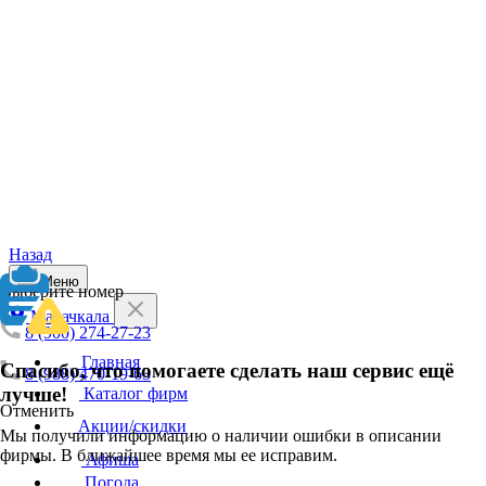
Назад
Меню
Выберите номер
Махачкала
8 (900) 274-27-23
Главная
Спасибо, что помогаете сделать наш сервис ещё
8 (988) 470-19-63
лучше!
Каталог фирм
Отменить
Акции/скидки
Мы получили информацию о наличии ошибки в описании
фирмы. В ближайшее время мы ее исправим.
Афиша
Погода